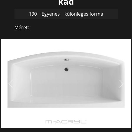
kád
190
Egyenes
különleges forma
Méret:
190 x 90
Previous
Next