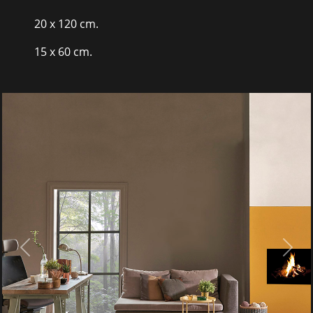
20 x 120 cm.
15 x 60 cm.
Vintage savoia PDF katalógus letöltése
Previous
Next