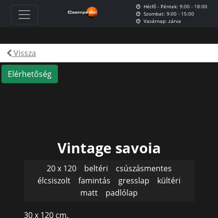
Hétfő - Péntek: 9:00 - 18:00
Szombat: 9:00 - 15:00
Vasárnap: zárva
Vissza
Elérhetőség
Vintage savoia
20 x 120
beltéri
csúszásmentes
élcsiszolt
famintás
gresslap
kültéri
matt
padlólap
30 x 120 cm.