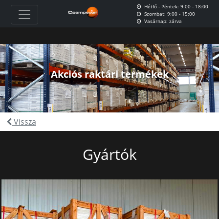
Hétfő - Péntek: 9:00 - 18:00
Szombat: 9:00 - 15:00
Vasárnap: zárva
Akciós raktári termékek
Vissza
Gyártók